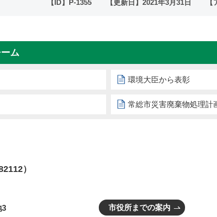
【ID】
P-1355
【更新日】
2021年3月31日
【
チーム
環境大臣から表彰
常総市災害廃棄物処理計
82112）
市役所までの案内
3