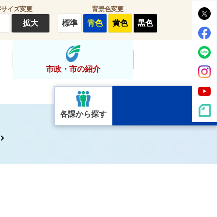
字サイズ変更
背景色変更
拡大
標準
青色
黄色
黒色
市政・市の紹介
各課から探す