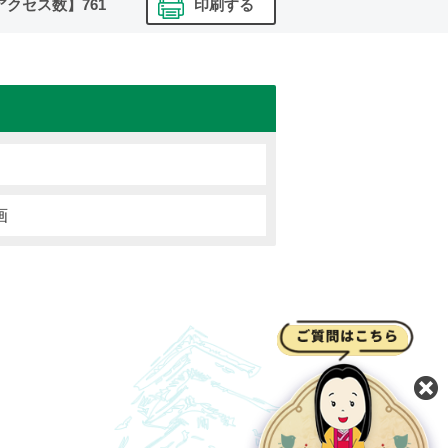
アクセス数】
761
印刷する
画