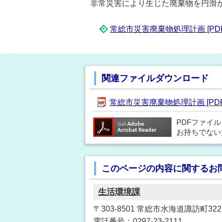
非常災害により生じた廃棄物を円滑か
常総市災害廃棄物処理計画 [PDF
関連ファイルダウンロード
常総市災害廃棄物処理計画 [PDF形
PDFファイ
お持ちでない
このページの内容に関するお
生活環境課
〒303-8501 常総市水海道諏訪町3222
電話番号：0297-23-2111