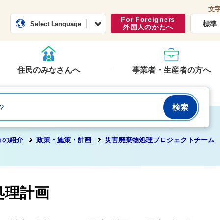
文
常総市公式ホームページ
くらし・行政
For Foreigners
標準
Select Language
外国人のかたへ
住民のみなさんへ
事業者・生産者の方へ
市の紹介
政策・施策・計画
災害廃棄物処理プロジェクトチーム
処理計画