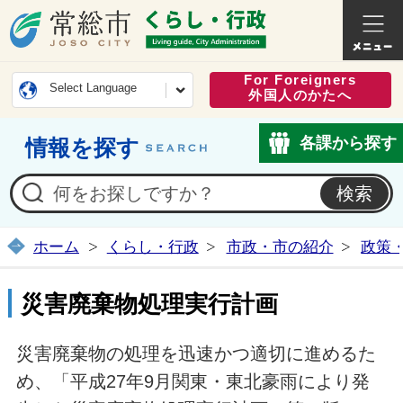
常総市公式ホームページ
くらし・
For Foreigners
Select Language
外国人のかたへ
各課から探す
情報を探す
ホーム
くらし・行政
市政・市の紹介
政策
災害廃棄物処理実行計画
災害廃棄物の処理を迅速かつ適切に進めるた
め、「平成27年9月関東・東北豪雨により発