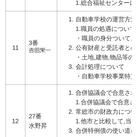
1.総合福祉センター
自動車学校の運営方法
1.職員の処遇について
・職員の身分ついて,
3番
11
公有財産と受託者との
・土地,建物,物品等
会計処理について
・自動車学校事業特別
合併協議会で合意され
1.合併協議会で合意
常総市の財政力につい
27番
12
1.他市と比較して,
水野昇
合併特例債の使い道に