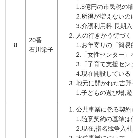
1.8億円の市民税の
2.所得が増えないの
3.介護利用料,長期
人の行きかう街づくり
20番
8
1.お年寄りの「簡易
石川栄子
2.「女性センター」
3.「子育て支援セン
4.現在開設している
地元に開かれた吉野公
1.子どもの遊び場,遊
公共事業に係る契約に
1.随意契約の基準は何
2.現在,指名競争入