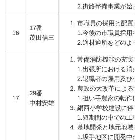
2.街路整備事業が始
市職員の採用と配置に
17番
16
1.今後の市職員採用
茂田信三
2.適材適所をどのよ
常備消防機能の充実策
1.出張所における消
2.退職者の雇用及び
農政の大改革による地
29番
17
1.担い手農家の転作
中村安雄
絹西小学校建設に伴う
1.短期間の中での工
墓地開発と地元地域に
1.坂手地区に開発中