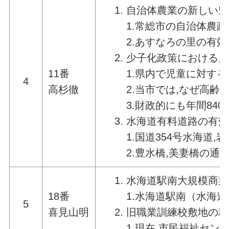
自治体農業の新しい魅
1.常総市の自治体農
2.あすなろの里の有
少子化政策における児
11番
1.県内で児童に対す
4
高杉徹
2.当市では,なぜ高
3.財政的にも年間8
水海道有料道路の有効
1.国道354号水海
2.豊水橋,美妻橋の
水海道駅南大規模商業
18番
1.水海道駅南（水海
5
喜見山明
旧職業訓練校敷地の利
1.現在,市民福祉セ