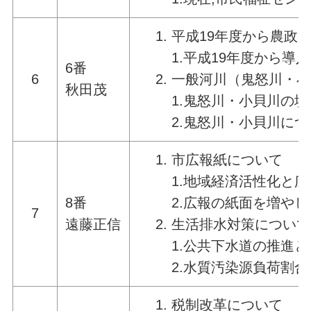
平成19年度から農政
1.平成19年度から
6番
6
一般河川（鬼怒川・小
秋田茂
1.鬼怒川・小貝川の
2.鬼怒川・小貝川に
市広報紙について
1.地域経済活性化と
8番
2.広報の紙面を増や
7
遠藤正信
生活排水対策について
1.公共下水道の推進
2.水質汚染源負荷割
税制改革について