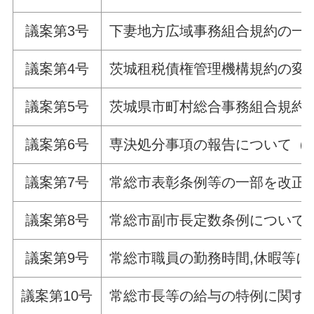
議案第3号
下妻地方広域事務組合規約の一
議案第4号
茨城租税債権管理機構規約の変
議案第5号
茨城県市町村総合事務組合規約
議案第6号
専決処分事項の報告について（平
議案第7号
常総市表彰条例等の一部を改正
議案第8号
常総市副市長定数条例について
議案第9号
常総市職員の勤務時間,休暇等
議案第10号
常総市長等の給与の特例に関す