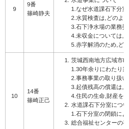
水道事業について
9番
9
1.なぜ水道課石下分
篠崎静夫
2.水質検査は,どの
3.石下浄水場の業務
4.未収金については
5.赤字解消のため,
茨城西南地方広域市町
1.30年余りにわた
2.事務事業の取り扱
3.起債残高の償還は,
14番
10
4.住民の生命,財産
篠崎正己
水道課石下分室につい
1.石下分室の閉鎖に
総合福祉センターの有