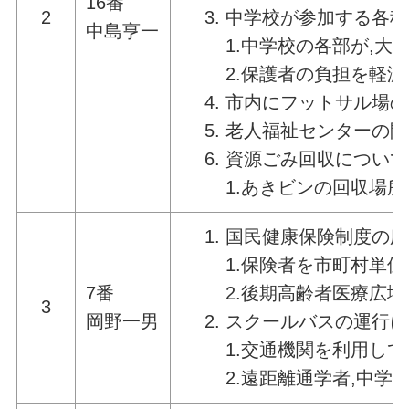
16番
2
中学校が参加する各種
中島亨一
1.中学校の各部が,
2.保護者の負担を軽
市内にフットサル場の
老人福祉センターの開
資源ごみ回収について
1.あきビンの回収場
国民健康保険制度の広
1.保険者を市町村単
7番
2.後期高齢者医療広
3
岡野一男
スクールバスの運行に
1.交通機関を利用し
2.遠距離通学者,中