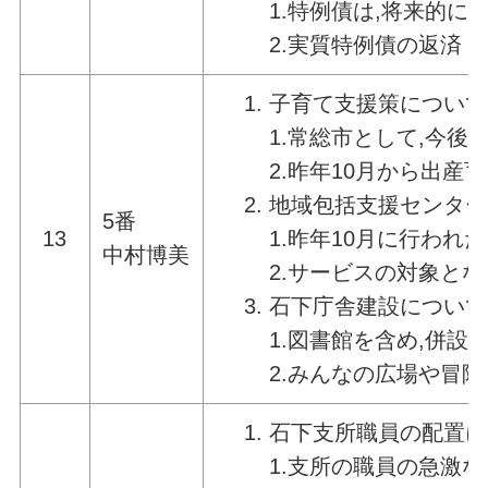
1.特例債は,将来的
2.実質特例債の返済
子育て支援策について
1.常総市として,今
2.昨年10月から出
地域包括支援センター
5番
13
1.昨年10月に行わ
中村博美
2.サービスの対象と
石下庁舎建設について
1.図書館を含め,併
2.みんなの広場や冒
石下支所職員の配置に
1.支所の職員の急激