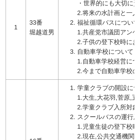
・世界的にも大切に資
2.将来の水計画と一
33番
福祉循環バスについて
1
堀越道男
1.共産党市議団アン
2.子供の登下校時に
自動車学校について
1.自動車学校経営に
2.今まで自動車学校
学童クラブの開設につ
1.大生,大花羽,菅原
2.学童クラブ入所対
スクールバスの運行及
1.児童生徒の登下校
2.現在,公共交通機