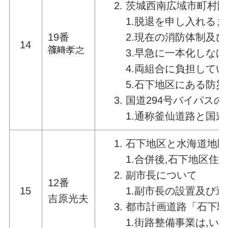
茨城西南広域市町村圏
1.脱退を申し入れる
19番
2.現在の消防体制及
14
3.早急に一本化しな
4.両組合に負担して
5.石下地区にある防
国道294号バイパス
1.通称釜仙道路と国
石下地区と水海道地区
1.合併後,石下地区
副市長について
12番
15
1.副市長の設置及び
吉原光夫
都市計画道路「石下駅
1.街路整備事業は,い