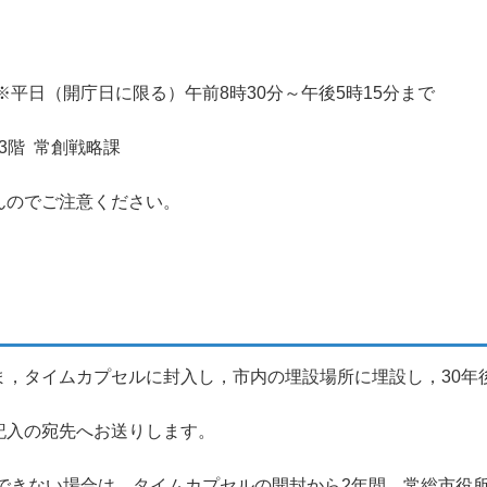
日（開庁日に限る）午前8時30分～午後5時15分まで
階 常創戦略課
のでご注意ください。
，タイムカプセルに封入し，市内の埋設場所に埋設し，30年後
記入の宛先へお送りします。
けできない場合は，タイムカプセルの開封から2年間，常総市役