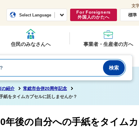
文
常総市公式ホームページ
くらし・行政
For Foreigners
標準
Select Language
外国人のかたへ
住民のみなさんへ
事業者・生産者の方へ
市の紹介
常総市合併20周年記念
の手紙をタイムカプセルに託しませんか？
30年後の自分への手紙をタイム