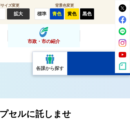
字サイズ変更
背景色変更
拡大
標準
青色
黄色
黒色
市政・市の紹介
各課から探す
カプセルに託しませ