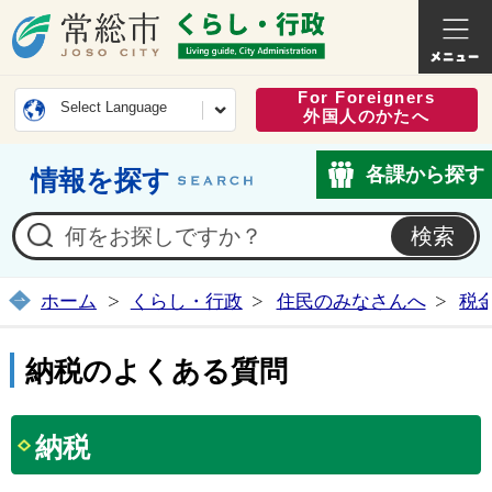
常総市公式ホームページ
くらし・
For Foreigners
Select Language
外国人のかたへ
各課から探す
情報を探す
ホーム
くらし・行政
住民のみなさんへ
税
納税のよくある質問
納税