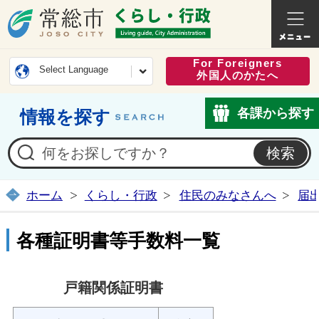
常総市公式ホームページ
くらし・
For Foreigners
Select Language
外国人のかたへ
各課から探す
情報を探す
ホーム
くらし・行政
住民のみなさんへ
届
各種証明書等手数料一覧
戸籍関係証明書