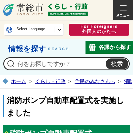
常総市公式ホームページ
くらし・
For Foreigners
Select Language
外国人のかたへ
各課から探す
情報を探す
ホーム
くらし・行政
住民のみなさんへ
消
消防ポンプ自動車配置式を実施し
ました