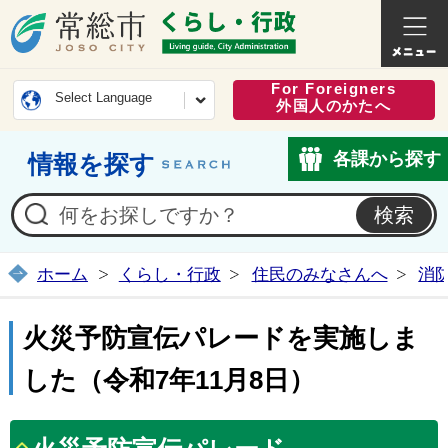
常総市公式ホームページ
くらし・
For Foreigners
Select Language
外国人のかたへ
各課から探す
情報を探す
ホーム
くらし・行政
住民のみなさんへ
消
火災予防宣伝パレードを実施しま
した（令和7年11月8日）