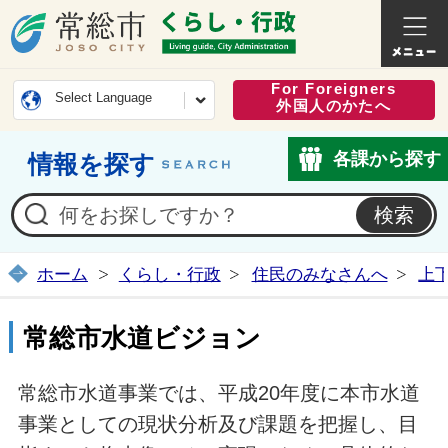
常総市公式ホームページ
くらし・
For Foreigners
Select Language
外国人のかたへ
各課から探す
情報を探す
ホーム
くらし・行政
住民のみなさんへ
上
常総市水道ビジョン
常総市水道事業では、平成20年度に本市水道
事業としての現状分析及び課題を把握し、目