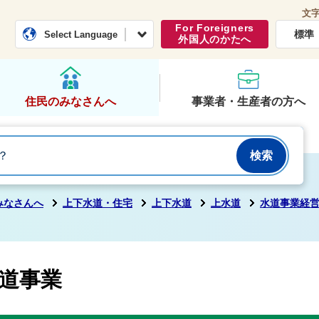
文
常総市公式ホームページ
くらし・行政
For Foreigners
標準
Select Language
外国人のかたへ
住民のみなさんへ
事業者・生産者の方へ
みなさんへ
上下水道・住宅
上下水道
上水道
水道事業経
水道事業