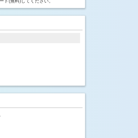
ード(無料)してください。
。