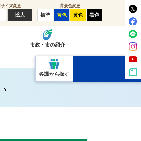
字サイズ変更
背景色変更
拡大
標準
青色
黄色
黒色
市政・市の紹介
各課から探す
営