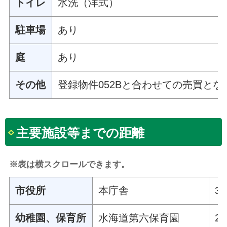
トイレ
水洗（洋式）
駐車場
あり
庭
あり
その他
登録物件052Bと合わせての売買とな
主要施設等までの距離
※表は横スクロールできます。
市役所
本庁舎
3
幼稚園、保育所
水海道第六保育園
2