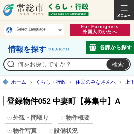
常総市公式ホームページ
くらし・
For Foreigners
Select Language
外国人のかたへ
各課から探す
情報を探す
ホーム
くらし・行政
住民のみなさんへ
上
登録物件052 中妻町【募集中】A
外観・間取り
物件概要
物件写真
設備状況