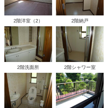
2階洋室（2）
2階納戸
2階洗面所
2階シャワー室