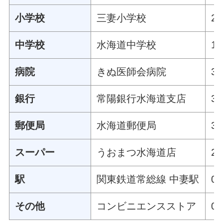
小学校
三妻小学校
2
中学校
水海道中学校
1
病院
きぬ医師会病院
3
銀行
常陽銀行水海道支店
3
郵便局
水海道郵便局
3
スーパー
うおまつ水海道店
2
駅
関東鉄道常総線 中妻駅
0
その他
コンビニエンスストア
0