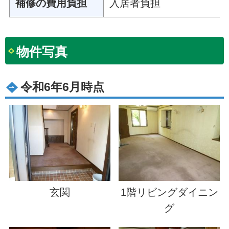
補修の費用負担
入居者負担
物件写真
令和6年6月時点
玄関
1階リビングダイニン
グ