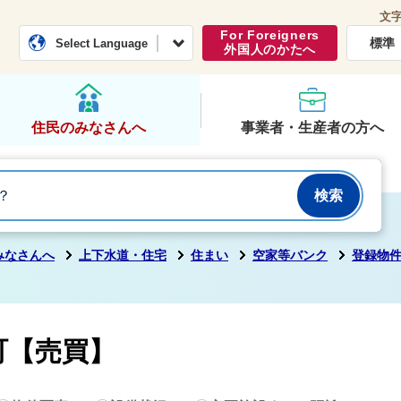
文
常総市公式ホームページ
くらし・行政
For Foreigners
標準
Select Language
外国人のかたへ
住民のみなさんへ
事業者・生産者の方へ
みなさんへ
上下水道・住宅
住まい
空家等バンク
登録物
町【売買】