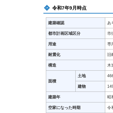
令和7年9月時点
建築確認
あ
都市計画区域区分
市
用途
専
耐震化
旧
構造
木
土地
4
面積
建物
1
建築年
昭
空家になった時期
令