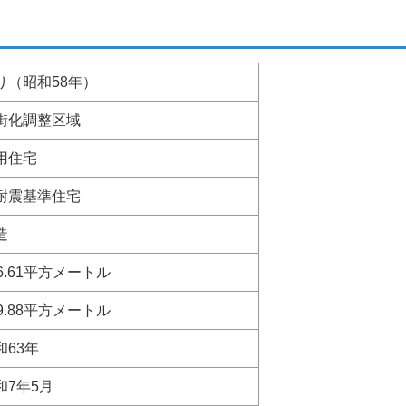
り（昭和58年）
街化調整区域
用住宅
耐震基準住宅
造
66.61平方メートル
49.88平方メートル
和63年
和7年5月