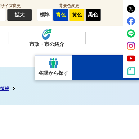
字サイズ変更
背景色変更
拡大
標準
青色
黄色
黒色
市政・市の紹介
各課から探す
件情報