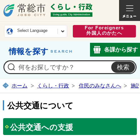
常総市公式ホームページ
くらし・
For Foreigners
Select Language
外国人のかたへ
各課から探す
情報を探す
ホーム
くらし・行政
住民のみなさんへ
施
公共交通について
公共交通への支援