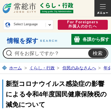
常総市公式ホームページ
くらし・
For Foreigners
Select Language
外国人のかたへ
各課から探す
情報を探す
ホーム
くらし・行政
住民のみなさんへ
年
新型コロナウイルス感染症の影響
による令和4年度国民健康保険税の
減免について