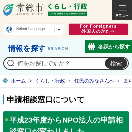
常総市公式ホームページ
くらし・
For Foreigners
Select Language
外国人のかたへ
各課から探す
情報を探す
ホーム
くらし・行政
住民のみなさんへ
ま
申請相談窓口について
平成23年度からNPO法人の申請相
談窓口が変わりました