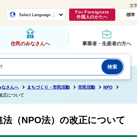
文
常総市公式ホームページ
くらし・行政
For Foreigners
標準
Select Language
外国人のかたへ
住民のみなさんへ
事業者・生産者の方へ
みなさんへ
まちづくり・市民活動
市民活動
NPO
改正について
進法（NPO法）の改正について