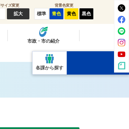
字サイズ変更
背景色変更
拡大
標準
青色
黄色
黒色
市政・市の紹介
各課から探す