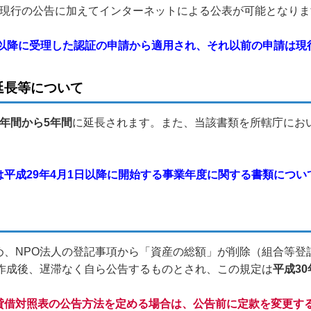
現行の公告に加えてインターネットによる公表が可能となりま
日以降に受理した認証の申請から適用され、それ以前の申請は現
延長等について
3年間から5年間
に延長されます。また、当該書類を所轄庁にお
平成29年4月1日以降に開始する事業年度に関する書類につい
め、NPO法人の登記事項から「資産の総額」が削除（組合等登
を作成後、遅滞なく自ら公告するものとされ、この規定は
平成30
貸借対照表の公告方法を定める場合は、公告前に定款を変更す