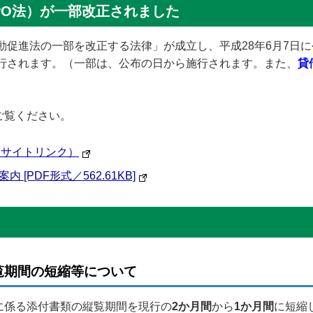
PO法）が一部改正されました
活動促進法の一部を改正する法律」が成立し、平成28年6月7日
施行されます。（一部は、公布の日から施行されます。また、
貸
ご覧ください。
部サイトリンク）
[PDF形式／562.61KB]
覧期間の短縮等について
に係る添付書類の縦覧期間を現行の
2か月間
から
1か月間
に短縮