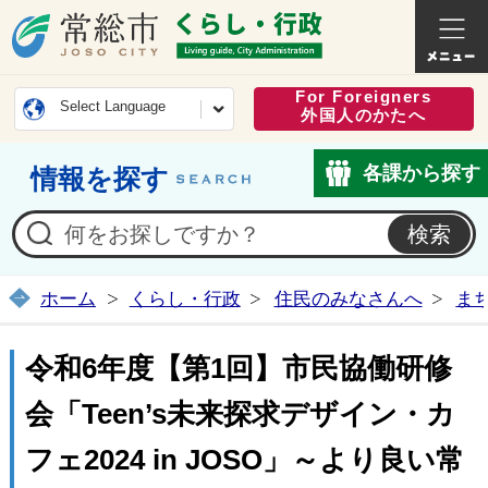
常総市公式ホームページ
くらし・
For Foreigners
Select Language
外国人のかたへ
各課から探す
情報を探す
ホーム
くらし・行政
住民のみなさんへ
ま
令和6年度【第1回】市民協働研修
会「Teen’s未来探求デザイン・カ
フェ2024 in JOSO」～より良い常