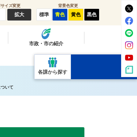
字サイズ変更
背景色変更
拡大
標準
青色
黄色
黒色
市政・市の紹介
各課から探す
について