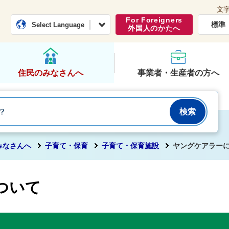
文
常総市公式ホームページ
くらし・行政
For Foreigners
標準
Select Language
外国人のかたへ
住民のみなさんへ
事業者・生産者の方へ
みなさんへ
子育て・保育
子育て・保育施設
ヤングケアラー
ついて