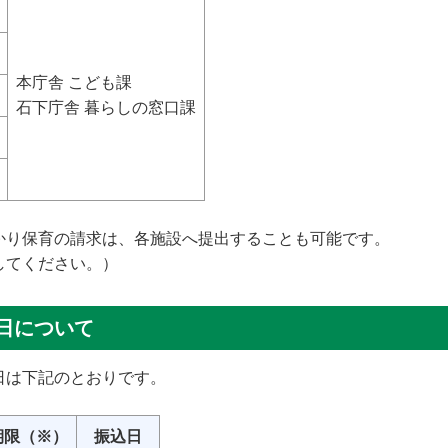
本庁舎 こども課
石下庁舎 暮らしの窓口課
かり保育の請求は、各施設へ提出することも可能です。
してください。）
日について
日は下記のとおりです。
期限（※）
振込日