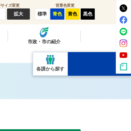
字サイズ変更
背景色変更
拡大
標準
青色
黄色
黒色
市政・市の紹介
各課から探す