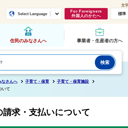
文
常総市公式ホームページ
くらし・行政
For Foreigners
標準
Select Language
外国人のかたへ
住民のみなさんへ
事業者・生産者の方へ
みなさんへ
子育て・保育
子育て・保育施設
ついて
の請求・支払いについて