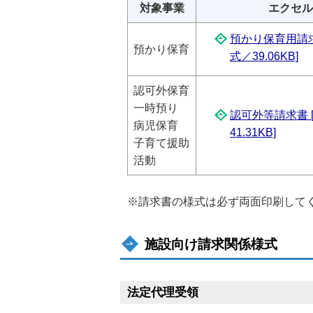
対象事業
エクセル
預かり保育用請求書
預かり保育
式／39.06KB]
認可外保育
一時預り
認可外等請求書 [
病児保育
41.31KB]
子育て援助
活動
※請求書の様式は必ず両面印刷して
施設向け請求関係様式
法定代理受領