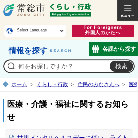
常総市公式ホームページ
くらし・
For Foreigners
Select Language
外国人のかたへ
各課から探す
情報を探す
ホーム
くらし・行政
住民のみなさんへ
医
医療・介護・福祉に関するお知ら
せ
世界メンタルヘルスデーに伴い、ライト