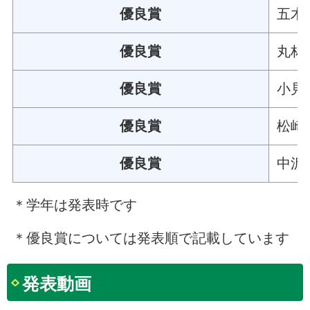
優良賞
五木
優良賞
丸林
優良賞
小見
優良賞
松崎
優良賞
中沢
＊学年は発表時です
＊優良賞については発表順で記載しています
発表動画