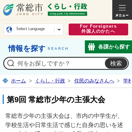
常総市公式ホームページ
くらし・
For Foreigners
Select Language
外国人のかたへ
各課から探す
情報を探す
ホーム
くらし・行政
住民のみなさんへ
学
第9回 常総市少年の主張大会
常総市少年の主張大会は、市内の中学生が、
学校生活や日常生活で感じた自身の思いを述