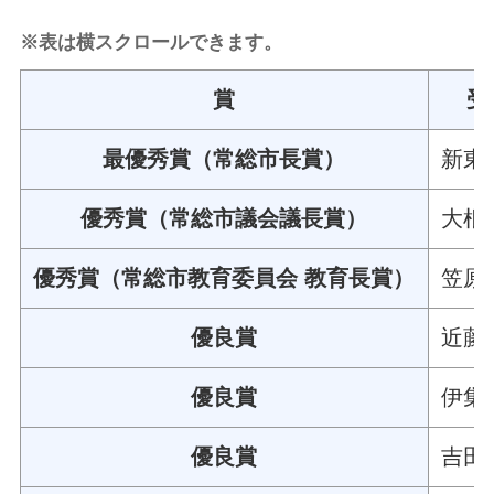
※表は横スクロールできます。
賞
受
最優秀賞（常総市長賞）
新東
優秀賞（常総市議会議長賞）
大根
優秀賞（常総市教育委員会 教育長賞）
笠原
優良賞
近藤
優良賞
伊集
優良賞
吉田