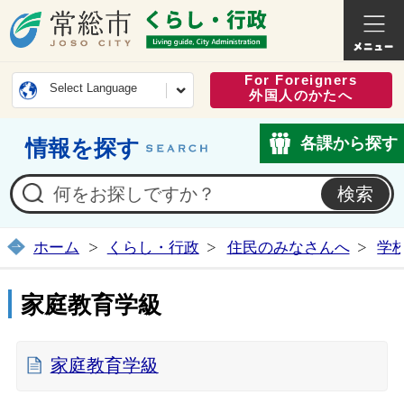
常総市公式ホームページ
くらし・
For Foreigners
Select Language
外国人のかたへ
各課から探す
情報を探す
ホーム
くらし・行政
住民のみなさんへ
学
家庭教育学級
家庭教育学級