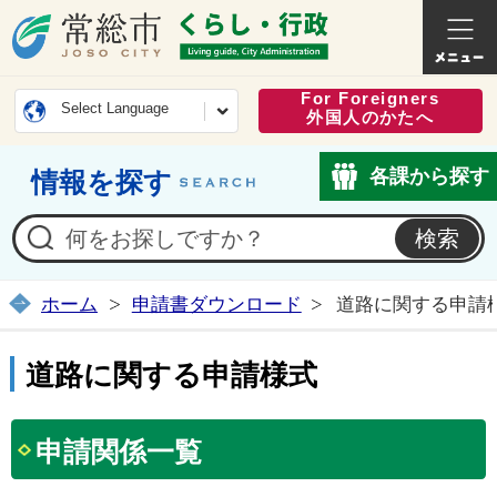
常総市公式ホームページ
くらし・
For Foreigners
Select Language
外国人のかたへ
各課から探す
情報を探す
ホーム
申請書ダウンロード
道路に関する申請
道路に関する申請様式
申請関係一覧