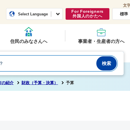
文
常総市公式ホームページ
くらし・行政
For Foreigners
標準
Select Language
外国人のかたへ
住民のみなさんへ
事業者・生産者の方へ
市の紹介
財政（予算・決算）
予算