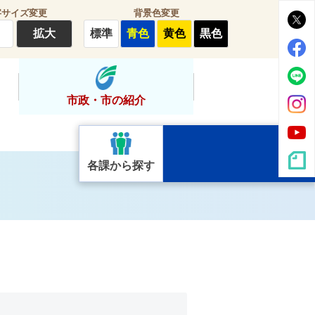
字サイズ変更
背景色変更
拡大
標準
青色
黄色
黒色
市政・市の紹介
各課から探す