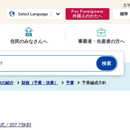
文
常総市公式ホームページ
くらし・行政
For Foreigners
標準
Select Language
外国人のかたへ
住民のみなさんへ
事業者・生産者の方へ
市の紹介
財政（予算・決算）
予算
予算編成方針
207.73KB]