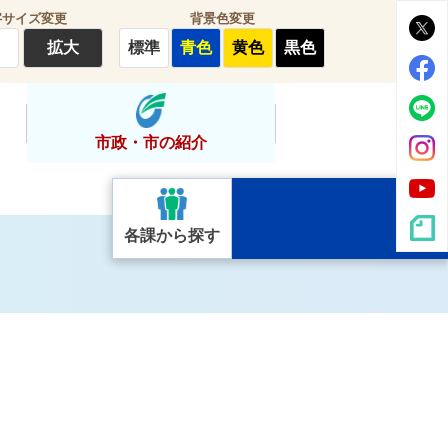
字サイズ変更
背景色変更
拡大
標準
青色
黄色
黒色
市政・市の紹介
各課から探す