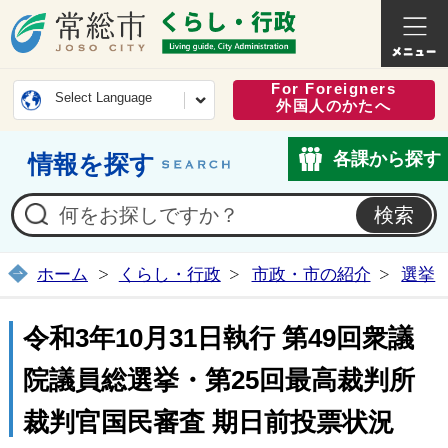
常総市公式ホームページ
くらし・
For Foreigners
Select Language
外国人のかたへ
各課から探す
情報を探す
ホーム
くらし・行政
市政・市の紹介
選挙
令和3年10月31日執行 第49回衆議
院議員総選挙・第25回最高裁判所
裁判官国民審査 期日前投票状況