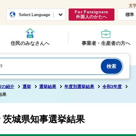
文
常総市公式ホームページ
くらし・行政
For Foreigners
標準
Select Language
外国人のかたへ
住民のみなさんへ
事業者・生産者の方へ
市の紹介
選挙
選挙結果
年度別選挙結果
令和3年度
結果
行 茨城県知事選挙結果