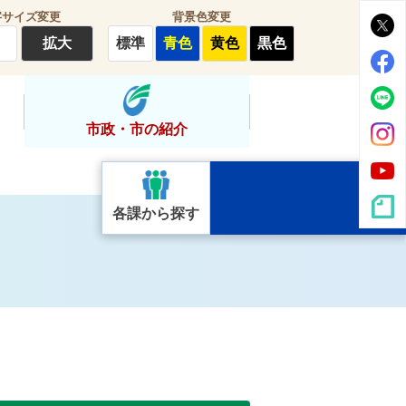
字サイズ変更
背景色変更
拡大
標準
青色
黄色
黒色
市政・市の紹介
各課から探す