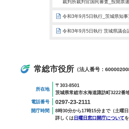
裁判所裁判官国民審査_投開票
令和3年9月5日執行_茨城県知
令和3年9月5日執行 茨城県議
常総市役所
（法人番号：60000200
〒303-8501
所在地
茨城県常総市水海道諏訪町3222番地
0297-23-2111
電話番号
開庁時間
8時30分から17時15分まで（土
詳しくは
日曜日窓口開庁について
を