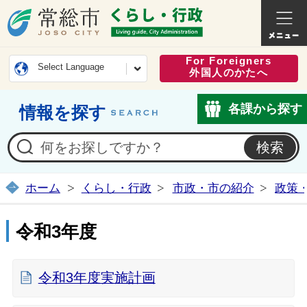
常総市公式ホームページ
くらし・
For Foreigners
Select Language
外国人のかたへ
各課から探す
情報を探す
ホーム
くらし・行政
市政・市の紹介
政策
令和3年度
令和3年度実施計画