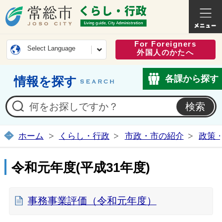
常総市公式ホームページ
くらし・
For Foreigners
Select Language
外国人のかたへ
各課から探す
情報を探す
ホーム
くらし・行政
市政・市の紹介
政策
令和元年度(平成31年度)
事務事業評価（令和元年度）