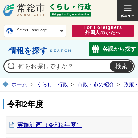
常総市公式ホームページ
くらし・
For Foreigners
Select Language
外国人のかたへ
各課から探す
情報を探す
ホーム
くらし・行政
市政・市の紹介
政策
令和2年度
実施計画（令和2年度）