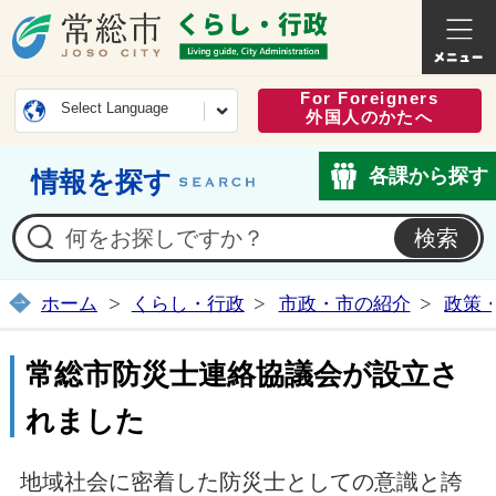
常総市公式ホームページ
くらし・
For Foreigners
Select Language
外国人のかたへ
各課から探す
情報を探す
ホーム
くらし・行政
市政・市の紹介
政策
常総市防災士連絡協議会が設立さ
れました
地域社会に密着した防災士としての意識と誇