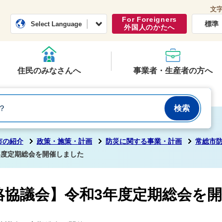
文
常総市公式ホームページ
くらし・行政
For Foreigners
標準
Select Language
外国人のかたへ
住民のみなさんへ
事業者・生産者の方へ
市の紹介
政策・施策・計画
防災に関する事業・計画
常総市
年度定期総会を開催しました
絡協議会】令和3年度定期総会を