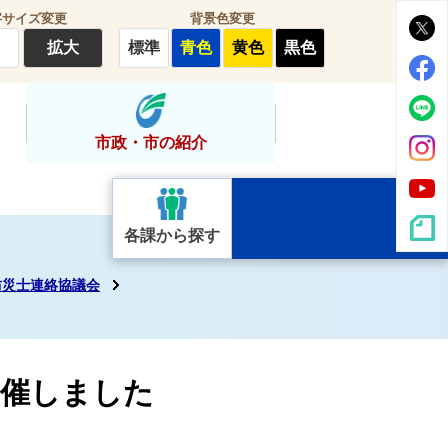
字サイズ変更
背景色変更
拡大
標準
青色
黄色
黒色
市政・市の紹介
各課から探す
防災士連絡協議会
開催しました