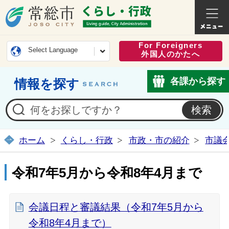
常総市公式ホームページ
くらし・
For Foreigners
Select Language
外国人のかたへ
各課から探す
情報を探す
ホーム
くらし・行政
市政・市の紹介
市議
令和7年5月から令和8年4月まで
会議日程と審議結果（令和7年5月から
令和8年4月まで）