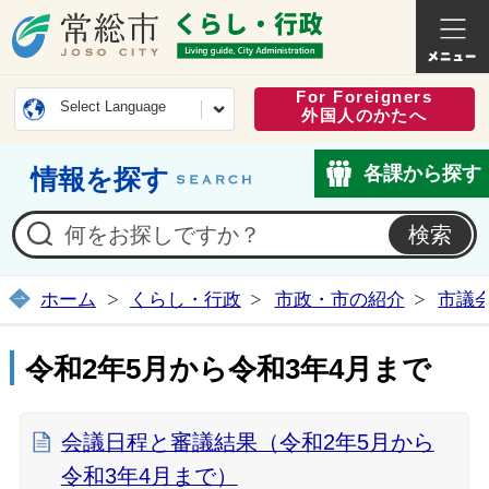
常総市公式ホームページ
くらし・
For Foreigners
Select Language
外国人のかたへ
各課から探す
情報を探す
ホーム
くらし・行政
市政・市の紹介
市議
令和2年5月から令和3年4月まで
会議日程と審議結果（令和2年5月から
令和3年4月まで）