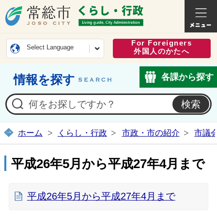
常総市公式ホームページ
くらし・
For Foreigners
Select Language
外国人のかたへ
各課から探す
情報を探す
ホーム
くらし・行政
市政・市の紹介
市議
平成26年5月から平成27年4月まで
平成26年5月から平成27年4月まで