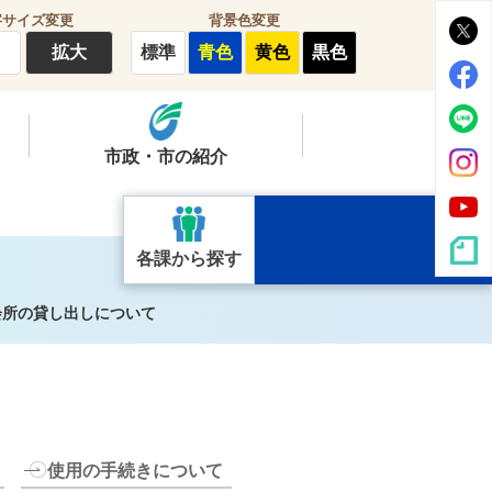
字サイズ変更
背景色変更
拡大
標準
青色
黄色
黒色
市政・市の紹介
各課から探す
会所の貸し出しについて
使用の手続きについて