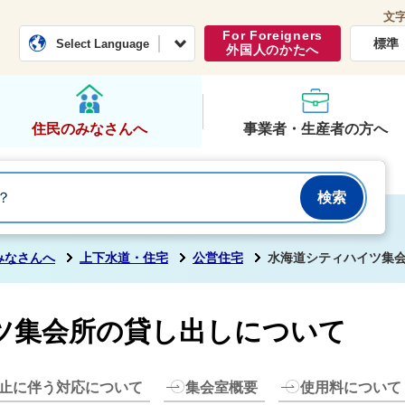
文
常総市公式ホームページ
くらし・行政
For Foreigners
標準
Select Language
外国人のかたへ
住民のみなさんへ
事業者・生産者の方へ
みなさんへ
上下水道・住宅
公営住宅
水海道シティハイツ集
ツ集会所の貸し出しについて
止に伴う対応について
集会室概要
使用料について