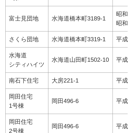
昭和5
富士見団地
水海道橋本町3189-1
昭和5
さくら団地
水海道橋本町3319-1
平成1
水海道
水海道山田町1502-10
平成1
シティハイツ
南石下住宅
大房221-1
平成8
岡田住宅
岡田496-6
平成1
1号棟
岡田住宅
岡田496-6
平成1
2号棟