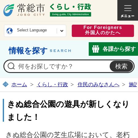
常総市公式ホームページ
くらし・
For Foreigners
Select Language
外国人のかたへ
各課から探す
情報を探す
ホーム
くらし・行政
住民のみなさんへ
施
きぬ総合公園の遊具が新しくなり
ました！
きぬ総合公園の芝生広場において、老朽