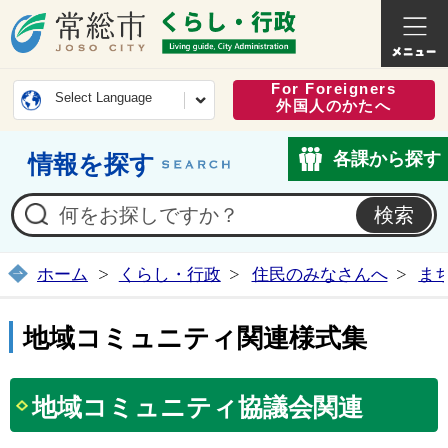
常総市公式ホームページ
くらし・
For Foreigners
Select Language
外国人のかたへ
各課から探す
情報を探す
ホーム
くらし・行政
住民のみなさんへ
ま
地域コミュニティ関連様式集
地域コミュニティ協議会関連