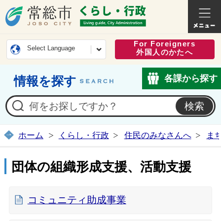
常総市公式ホームページ
くらし・
For Foreigners
Select Language
外国人のかたへ
各課から探す
情報を探す
ホーム
くらし・行政
住民のみなさんへ
ま
団体の組織形成支援、活動支援
コミュニティ助成事業