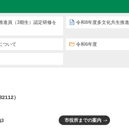
推進員（3期生）認定研修を
令和8年度多文化共生推
について
令和6年度
82112）
市役所までの案内
3