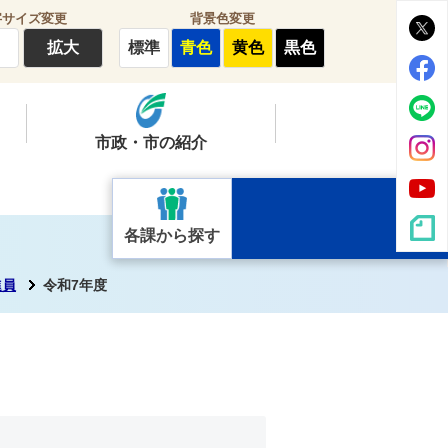
字サイズ変更
背景色変更
拡大
標準
青色
黄色
黒色
市政・市の紹介
各課から探す
進員
令和7年度