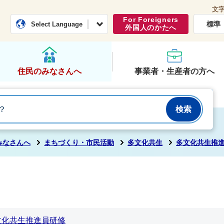
文
常総市公式ホームページ
くらし・行政
For Foreigners
標準
Select Language
外国人のかたへ
住民のみなさんへ
事業者・生産者の方へ
みなさんへ
まちづくり・市民活動
多文化共生
多文化共生推
文化共生推進員研修