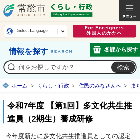
常総市公式ホームページ
くらし・
For Foreigners
Select Language
外国人のかたへ
各課から探す
情報を探す
ホーム
くらし・行政
住民のみなさんへ
ま
令和7年度 【第1回】多文化共生推
進員（2期生）養成研修
今年度新たに多文化共生推進員としての認定