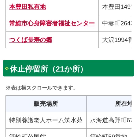
本豊田私有地
本豊田149
常総市心身障害者福祉センター
中妻町2643
つくば長寿の郷
大沢1994番
休止停留所（21か所）
※表は横スクロールできます。
販売場所
所在地
特別養護老人ホーム筑水苑
水海道高野町671
箕輪町公民館
箕輪町59番地