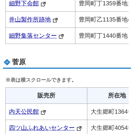
細野下会館
豊岡町丁1359番地1
井山製作所跡地
豊岡町乙1135番地4
細野集落センター
豊岡町丁1440番地
菅原
※表は横スクロールできます。
販売所
所在地
内天公民館
大生郷町1364番
四ツ山ふれあいセンター
大生郷町4054番