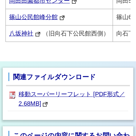
岡田田園都市センター
岡田58
篠山公民館峰分館
篠山63
八坂神社
（旧向石下公民館西側）
向石下
関連ファイルダウンロード
移動スーパーリーフレット [PDF形式／
2.68MB]
このページの内容に関するお問い合わ