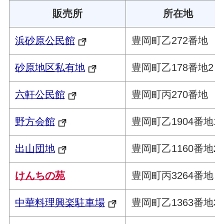
販売所
所在地
浜砂原公民館
豊岡町乙272番地
砂原地区私有地
豊岡町乙178番地2
六軒公民館
豊岡町丙270番地
野方会館
豊岡町乙1904番地1
出山団地
豊岡町乙1160番地2
けんちの苑
豊岡町丙3264番地
中華料理興楽駐車場
豊岡町乙1363番地3