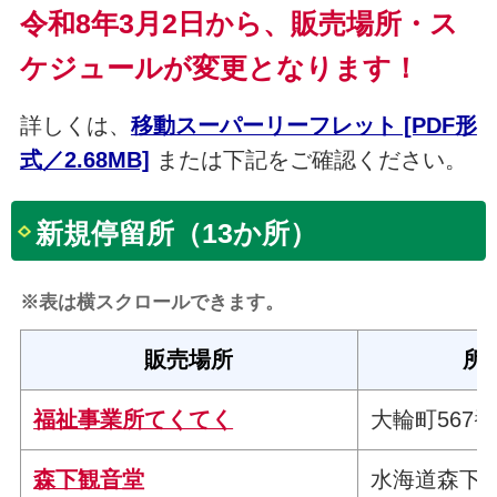
令和8年3月2日から、販売場所・ス
ケジュールが変更となります！
詳しくは、
移動スーパーリーフレット [PDF形
式／2.68MB]
または下記をご確認ください。
新規停留所（13か所）
※表は横スクロールできます。
販売場所
所
福祉事業所てくてく
大輪町567
森下観音堂
水海道森下町