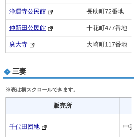
浄運寺公民館
長助町72番地
仲新田公民館
十花町477番地
廣大寺
大崎町117番地
三妻
※表は横スクロールできます。
販売所
千代田団地
中妻