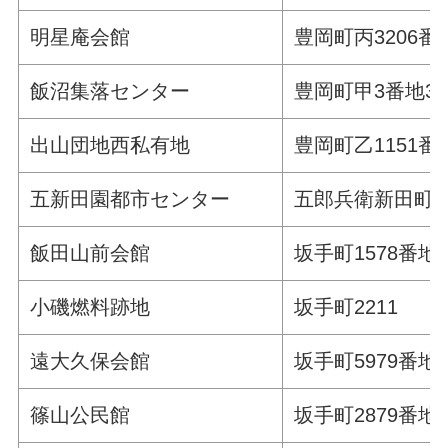
明星庵会館
豊岡町丙3206番
飯沼集落センター
豊岡町甲3番地3
出山団地西私有地
豊岡町乙1151番
五新田園都市センター
五郎兵衛新田町6
飯田山前会館
坂手町1578番地
小磯燃料跡地
坂手町2211
遠大久保会館
坂手町5979番地
篠山公民館
坂手町2879番地