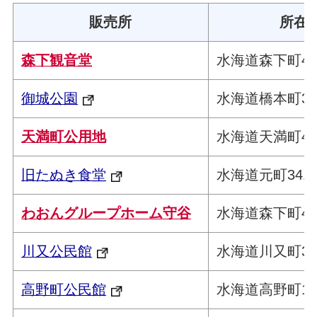
販売所
所在
森下観音堂
水海道森下町41
御城公園
水海道橋本町34
天満町公用地
水海道天満町47
旧たぬき食堂
水海道元町341
わおんグループホーム守谷
水海道森下町43
川又公民館
水海道川又町33
高野町公民館
水海道高野町14