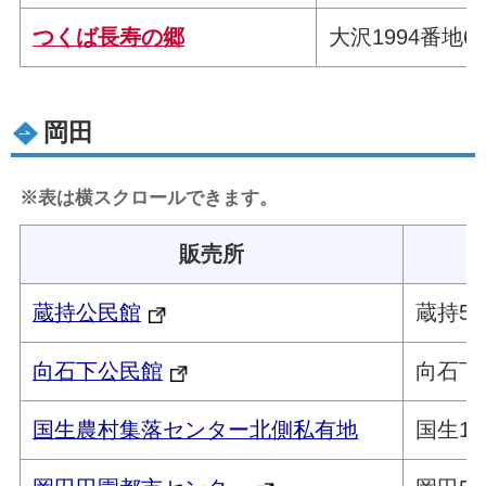
つくば長寿の郷
大沢1994番地6
岡田
※表は横スクロールできます。
販売所
蔵持公民館
蔵持55
向石下公民館
向石下1
国生農村集落センター北側私有地
国生11