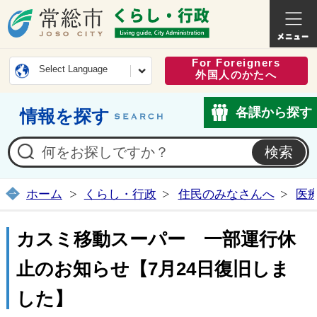
常総市公式ホームページ
くらし・
For Foreigners
Select Language
外国人のかたへ
各課から探す
情報を探す
ホーム
くらし・行政
住民のみなさんへ
医
カスミ移動スーパー 一部運行休
止のお知らせ【7月24日復旧しま
した】