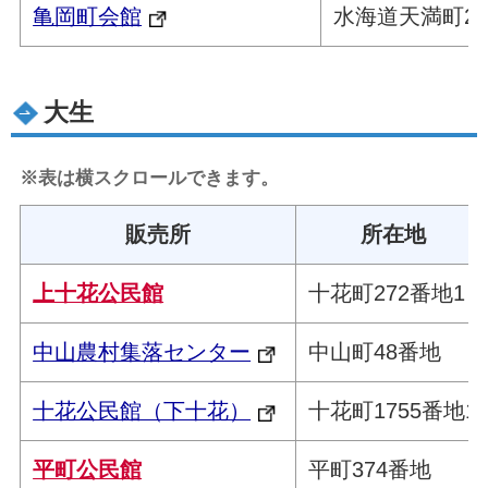
亀岡町会館
水海道天満町24
大生
※表は横スクロールできます。
販売所
所在地
上十花公民館
十花町272番地1
中山農村集落センター
中山町48番地
十花公民館（下十花）
十花町1755番地1
平町公民館
平町374番地