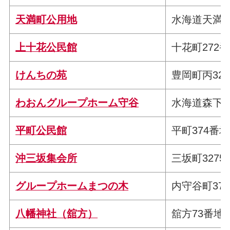
天満町公用地
水海道天満町4
上十花公民館
十花町272番
けんちの苑
豊岡町丙32
わおんグループホーム守谷
水海道森下町
平町公民館
平町374番地
沖三坂集会所
三坂町3275
グループホームまつの木
内守谷町372
八幡神社（舘方）
舘方73番地