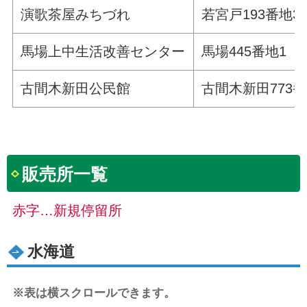
演歌茶屋みちづれ
若宮戸193番地3
馬場上中生活改善センター
馬場445番地1
古間木新田公民館
古間木新田773番
販売所一覧
赤字…新規停留所
水海道
※表は横スクロールできます。