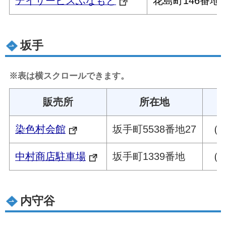
デイサービスふなもと
花島町146番地1
坂手
※表は横スクロールできます。
販売所
所在地
染色村会館
坂手町5538番地27
（木
中村商店駐車場
坂手町1339番地
（木
内守谷