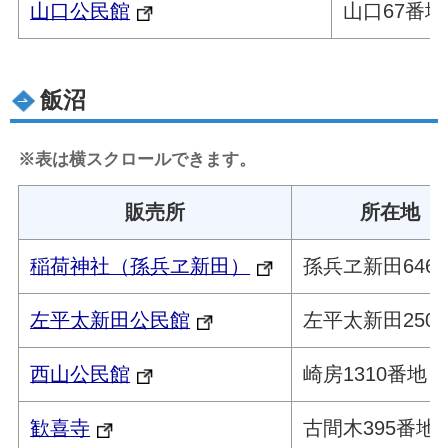
山口公民館
山口67番地
飯沼
※表は横スクロールできます。
販売所
所在地
稲荷神社（孫兵ヱ新田）
孫兵ヱ新田646
左平太新田公民館
左平太新田250
西山公民館
崎房1310番地
歓喜寺
古間木395番地