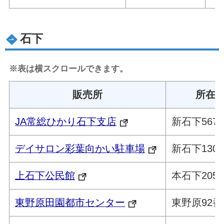
石下
※表は横スクロールできます。
販売所
所在
JA常総ひかり石下支店
新石下567
デイサロン彩葉向かい駐車場
新石下130
上石下公民館
本石下205
東野原田園都市センター
東野原92番