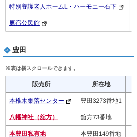
特別養護老人ホームL・ハーモニー石下
原宿公民館
豊田
※表は横スクロールできます。
販売所
所在地
本椎木集落センター
豊田3273番地1
（
八幡神社（舘方）
舘方73番地
（
本豊田私有地
本豊田149番地
（