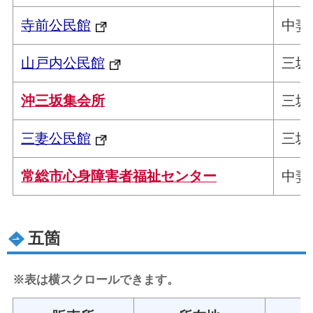
寺前公民館
中妻
山戸内公民館
三坂
沖三坂集会所
三坂
三妻公民館
三坂
常総市心身障害者福祉センター
中妻
五箇
※表は横スクロールできます。