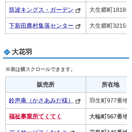
筑波キングス・ガーデン
大生郷町1818番
下新田農村集落センター
大生郷町3215番
大花羽
※表は横スクロールできます。
販売所
所在地
鈴声庵（かさあみだ様）
羽生町977番地
福祉事業所てくてく
大輪町567番地