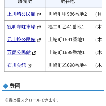
販売所
所在地
上川崎公民館
川崎町甲986番地2
（月曜
観明寺駐車場
福二町乙41番地1
（木曜
元上蛇公民館
上蛇町1591番地1
（木曜
五箇公民館
上蛇町1899番地1
（木曜
石川会館
川崎町乙698番地4
（木曜
豊岡
※表は横スクロールできます。