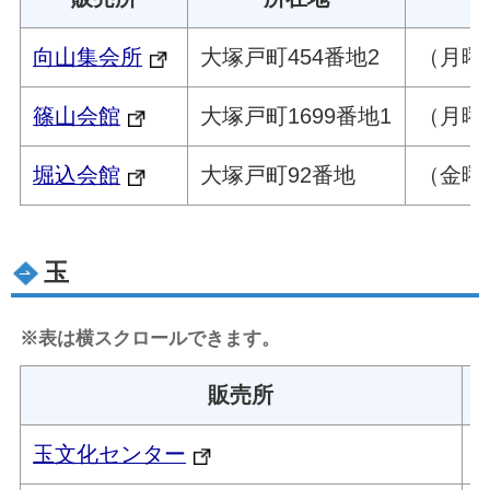
向山集会所
大塚戸町454番地2
（月曜
篠山会館
大塚戸町1699番地1
（月曜
堀込会館
大塚戸町92番地
（金曜
玉
※表は横スクロールできます。
販売所
玉文化センター