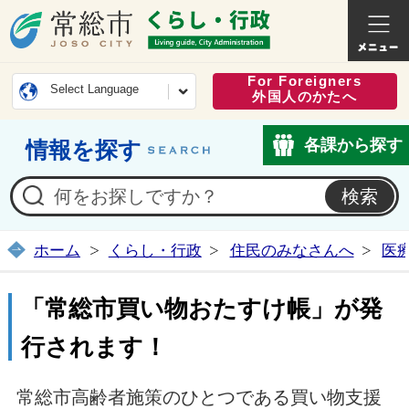
常総市公式ホームページ
くらし・
For Foreigners
Select Language
外国人のかたへ
各課から探す
情報を探す
ホーム
くらし・行政
住民のみなさんへ
医
「常総市買い物おたすけ帳」が発
行されます！
常総市高齢者施策のひとつである買い物支援