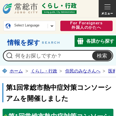
常総市公式ホームページ
くらし・
For Foreigners
Select Language
外国人のかたへ
各課から探す
情報を探す
ホーム
くらし・行政
住民のみなさんへ
医
第1回常総市熱中症対策コンソーシ
アムを開催しました