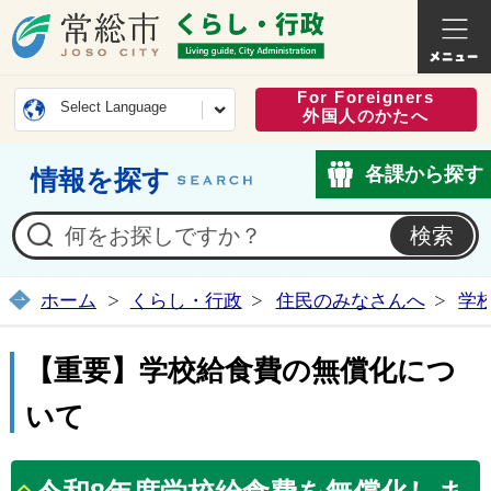
常総市公式ホームページ
くらし・
For Foreigners
Select Language
外国人のかたへ
各課から探す
情報を探す
ホーム
くらし・行政
住民のみなさんへ
学
【重要】学校給食費の無償化につ
いて