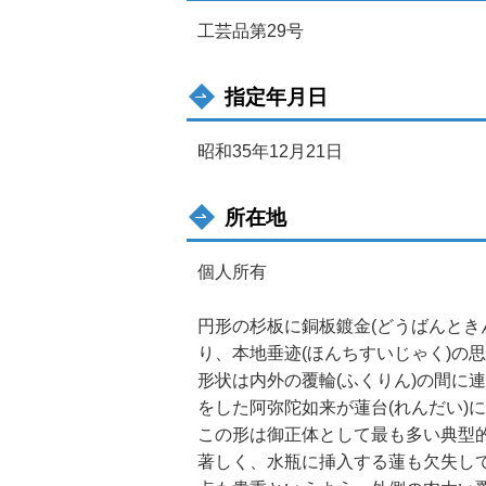
工芸品第29号
指定年月日
昭和35年12月21日
所在地
個人所有
円形の杉板に銅板鍍金(どうばんとき
り、本地垂迹(ほんちすいじゃく)の
形状は内外の覆輪(ふくりん)の間に連
をした阿弥陀如来が蓮台(れんだい)
この形は御正体として最も多い典型
著しく、水瓶に挿入する蓮も欠失し