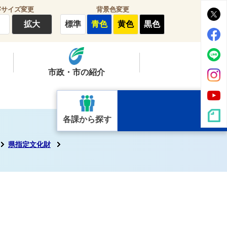
字サイズ変更
背景色変更
拡大
標準
青色
黄色
黒色
市政・市の紹介
各課から探す
県指定文化財