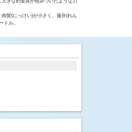
に大きな釣金具が咬みついたような力
髻(にっけい)が小さく、蓮弁(れん
ートル。