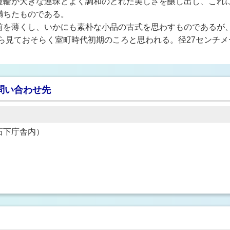
覆輪が大きな連珠とよく調和のとれた美しさを醸し出し、これ
満ちたものである。
を薄くし、いかにも素朴な小品の古式を思わすものであるが、肉
ら見ておそらく室町時代初期のころと思われる。径27センチメ
問い合わせ先
1（石下庁舎内）