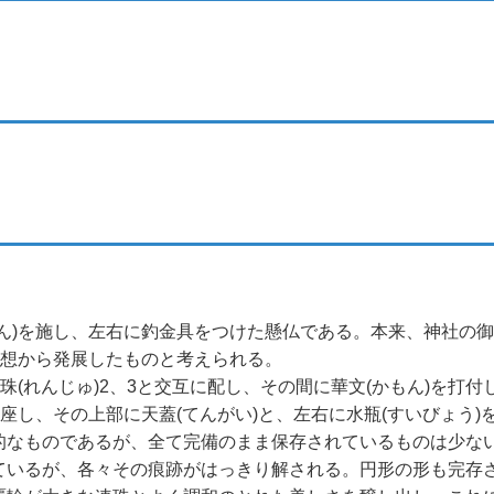
ん)を施し、左右に釣金具をつけた懸仏である。本来、神社の
思想から発展したものと考えられる。
珠(れんじゅ)2、3と交互に配し、その間に華文(かもん)を打付
に座し、その上部に天蓋(てんがい)と、左右に水瓶(すいびょう)
的なものであるが、全て完備のまま保存されているものは少な
ているが、各々その痕跡がはっきり解される。円形の形も完存