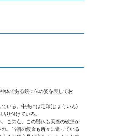
御神体である鏡に仏の姿を表してお
している。中央には定印(じょういん)
を貼り付けている。
い。この点、この懸仏も天蓋の破損が
され、当初の鍍金も所々に遺っている