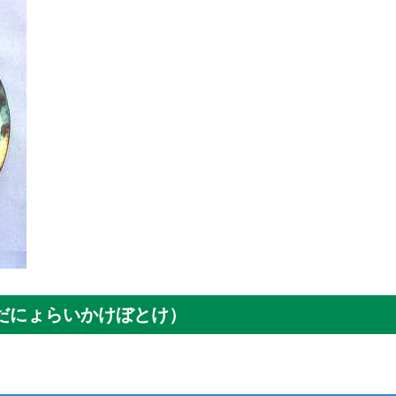
みだにょらいかけぼとけ）