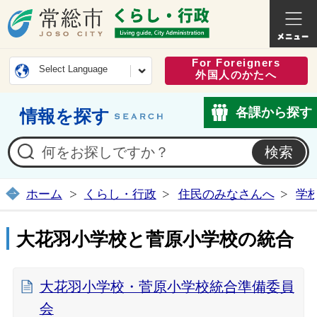
常総市公式ホームページ
くらし・
For Foreigners
Select Language
外国人のかたへ
各課から探す
情報を探す
ホーム
くらし・行政
住民のみなさんへ
学
大花羽小学校と菅原小学校の統合
大花羽小学校・菅原小学校統合準備委員
会