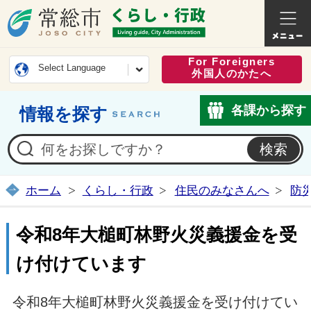
常総市公式ホームページ
くらし・
For Foreigners
Select Language
外国人のかたへ
各課から探す
情報を探す
ホーム
くらし・行政
住民のみなさんへ
防
令和8年大槌町林野火災義援金を受
け付けています
令和8年大槌町林野火災義援金を受け付けてい