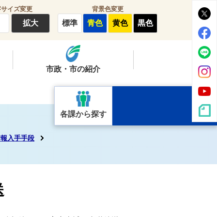
字サイズ変更
背景色変更
拡大
標準
青色
黄色
黒色
市政・市の紹介
各課から探す
情報入手手段
送