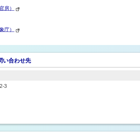
官房）
象庁）
問い合わせ先
-3