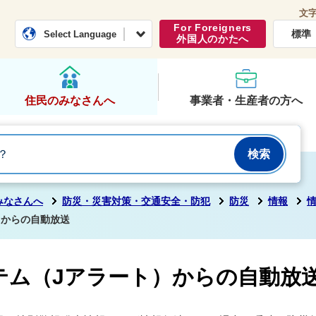
文
常総市公式ホームページ
くらし・行政
For Foreigners
標準
Select Language
外国人のかたへ
住民のみなさんへ
事業者・生産者の方へ
みなさんへ
防災・災害対策・交通安全・防犯
防災
情報
）からの自動放送
テム（Jアラート）からの自動放